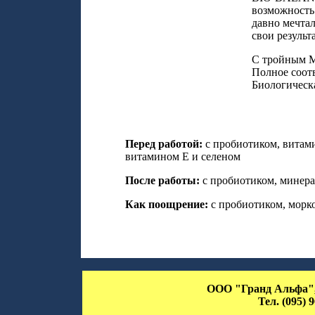
возможность 
давно мечта
свои результ
С тройным М
Полное соот
Биологическа
Перед работой:
с пробиотиком, витами
витамином Е и селеном
После работы:
с пробиотиком, минера
Как поощрение:
с пробиотиком, морк
ООО "Гранд Альфа", 
Тел. (095) 