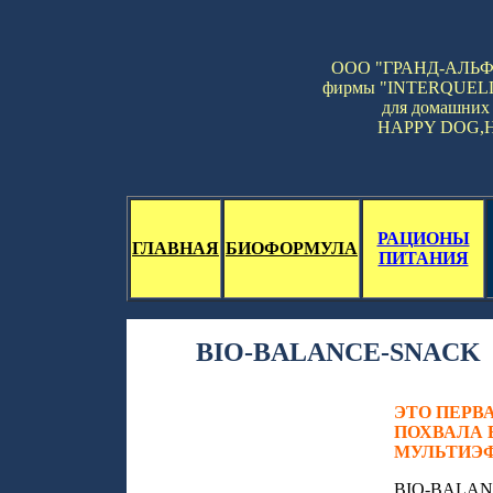
ООО "ГРАНД-АЛЬФА"
фирмы "INTERQUELL",
для домашних
HAPPY DOG,
РАЦИОНЫ
ГЛАВНАЯ
БИОФОРМУЛА
ПИТАНИЯ
BIO-BALANCE-SNACK
ЭТО ПЕРВ
ПОХВАЛА 
МУЛЬТИЭ
BIO-BALANC